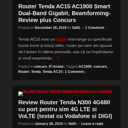
Router Tenda AC15 AC1900 Smart
Dual-Band Gigabit, Beamforming-
Review plus Concurs
Posted on
December 28, 2019
by
ValiS
—
1 Comment ↓
Tenda AC15 este un
router
mid-range cu specificații
foarte bune și totuși ieftin, router pe care am apucat
să-l testez în ultima perioadă, așa că va împărtășesc
și vouă experiența
[…]
Posted in
concurs
,
IT review
|
Tagged
AC1900
,
concurs
,
Router
,
Tenda
,
Tenda AC15
|
1 Comment ↓
Review Router Tenda N300 4G680
cu port pentru sim 4G LTE si
VoLTE (testat cu Vodafone si DIGI)
Posted on
January 28, 2019
by
ValiS
—
Leave a reply