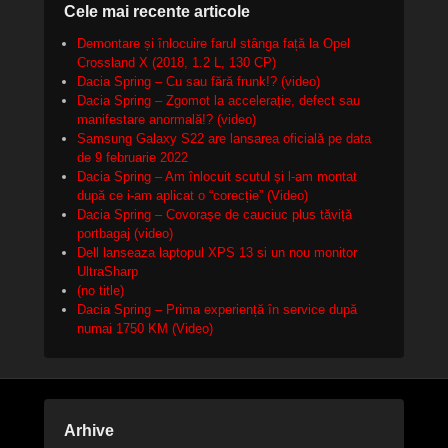
Cele mai recente articole
Demontare și înlocuire farul stânga față la Opel
Crossland X (2018, 1.2 L, 130 CP)
Dacia Spring – Cu sau fără frunk!? (video)
Dacia Spring – Zgomot la accelerație, defect sau
manifestare anormală!? (video)
Samsung Galaxy S22 are lansarea oficială pe data
de 9 februarie 2022
Dacia Spring – Am înlocuit scutul și l-am montat
după ce i-am aplicat o “corecție” (Video)
Dacia Spring – Covorașe de cauciuc plus tăviță
portbagaj (video)
Dell lanseaza laptopul XPS 13 si un nou monitor
UltraSharp
(no title)
Dacia Spring – Prima experiență în service după
numai 1750 KM (Video)
Arhive