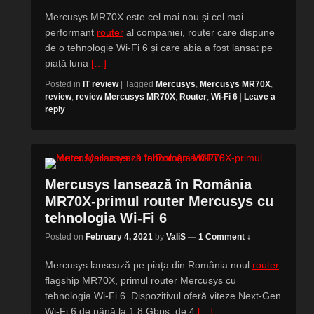
Mercusys MR70X este cel mai nou și cel mai
performant
router
al companiei, router care dispune
de o tehnologie Wi-Fi 6 și care abia a fost lansat pe
piață luna
[…]
Posted in
IT review
|
Tagged
Mercusys
,
Mercusys MR70X
,
review
,
review Mercusys MR70X
,
Router
,
Wi-Fi 6
|
Leave a
reply
Mercusys lansează în România
MR70X-primul router Mercusys cu
tehnologia Wi-Fi 6
Posted on
February 4, 2021
by
ValiS
—
1 Comment ↓
Mercusys lansează pe piața din România noul
router
flagship MR70X, primul router Mercusys cu
tehnologia Wi-Fi 6. Dispozitivul oferă viteze Next-Gen
Wi-Fi 6 de până la 1.8 Gbps, de 4
[…]