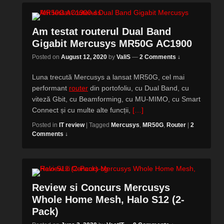
Am testat routerul Dual Band
Gigabit Mercusys MR50G AC1900
Posted on
August 12, 2020
by
ValiS
—
2 Comments ↓
Luna trecută Mercusys a lansat MR50G, cel mai
performant
router
din portofoliu, cu Dual Band, cu
viteză Gbit, cu Beamforming, cu MU-MIMO, cu Smart
Connect și cu multe alte funcții,
[…]
Posted in
IT review
|
Tagged
Mercusys
,
MR50G
,
Router
|
2
Comments ↓
Review si Concurs Mercusys
Whole Home Mesh, Halo S12 (2-
Pack)