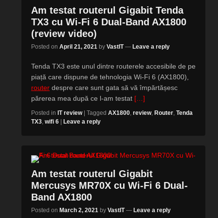
Am testat routerul Gigabit Tenda
TX3 cu Wi-Fi 6 Dual-Band AX1800
(review video)
Posted on
April 21, 2021
by
VastIT
—
Leave a reply
Tenda TX3 este unul dintre routerele accesibile de pe
piață care dispune de tehnologia Wi-Fi 6 (AX1800),
router
despre care sunt gata să vă împărtășesc
părerea mea după ce l-am testat
[…]
Posted in
IT review
|
Tagged
AX1800
,
review
,
Router
,
Tenda
TX3
,
wifi 6
|
Leave a reply
Am testat routerul Gigabit
Mercusys MR70X cu Wi-Fi 6 Dual-
Band AX1800
Posted on
March 2, 2021
by
VastIT
—
Leave a reply