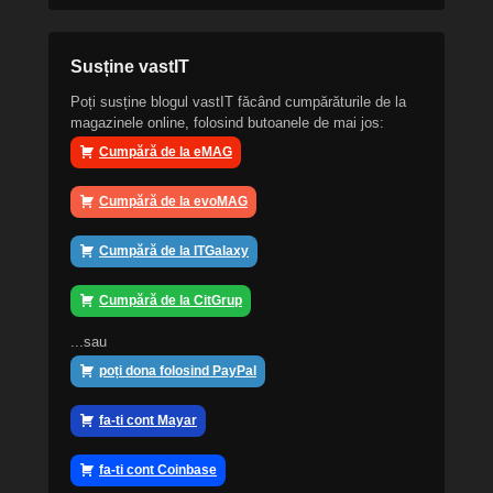
Susține vastIT
Poți susține blogul vastIT făcând cumpărăturile de la
magazinele online, folosind butoanele de mai jos:
Cumpără de la eMAG
Cumpără de la evoMAG
Cumpără de la ITGalaxy
Cumpără de la CitGrup
...sau
poți dona folosind PayPal
fa-ti cont Mayar
fa-ti cont Coinbase