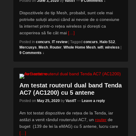
Posted on
June 3, 2020
by
VastIT
—
9 Comments ↓
Dispozitivele de tip Mesh, probabil, sunt cele mai
potrivite soluții atunci când ai nevoie de o conexiune
la internet printr-o rețea wireless și dorești ca
acoperirea să fie cât mai
[…]
Posted in
concurs
,
IT review
|
Tagged
concurs
,
Halo S12
,
Mercusys
,
Mesh
,
Router
,
Whole Home Mesh
,
wifi
,
wireless
|
9 Comments ↓
Am testat routerul dual band Tenda
AC7 (AC1200) cu 5 antene
Posted on
May 25, 2020
by
VastIT
—
Leave a reply
Am tot testat dispozitive de rețea de la Tenda, iar
astăzi a venit rândul routerului AC7, un
router
de
buget (139 de lei la eMAG) cu 5 antene, lucru care
[…]