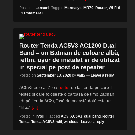
Posted in
Lansari
|
Tagged
Mercusys
,
MR70
,
Router
,
Wi-Fi 6
|
1 Comment ↓
Router Tenda AC5V3 AC1200 Dual
Band – un Batman de culoare albă,
ieftin, ușor de instalat și de utilizat
in special pe post de repeater
Posted on
September 13, 2020
by
ValiS
—
Leave a reply
AC5V3 este al 2-lea
router
de la Tenda pe care îl
testez și care folosește o carcasă de timp Batman
(după Tenda AC8), însă de această dată este un
“liliac”
[…]
Posted in
infoIT
|
Tagged
AC5
,
AC5V3
,
dual band
,
Router
,
Tenda
,
Tenda AC5V3
,
wifi
,
wireless
|
Leave a reply