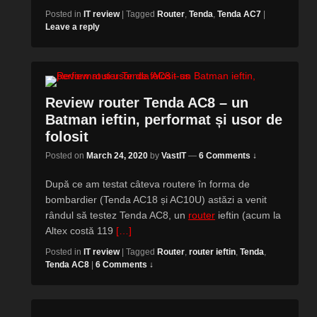
Posted in
IT review
|
Tagged
Router
,
Tenda
,
Tenda AC7
|
Leave a reply
Review router Tenda AC8 – un
Batman ieftin, performat și usor de
folosit
Posted on
March 24, 2020
by
VastIT
—
6 Comments ↓
După ce am testat câteva routere în forma de
bombardier (Tenda AC18 și AC10U) astăzi a venit
rândul să testez Tenda AC8, un
router
ieftin (acum la
Altex costă 119
[…]
Posted in
IT review
|
Tagged
Router
,
router ieftin
,
Tenda
,
Tenda AC8
|
6 Comments ↓