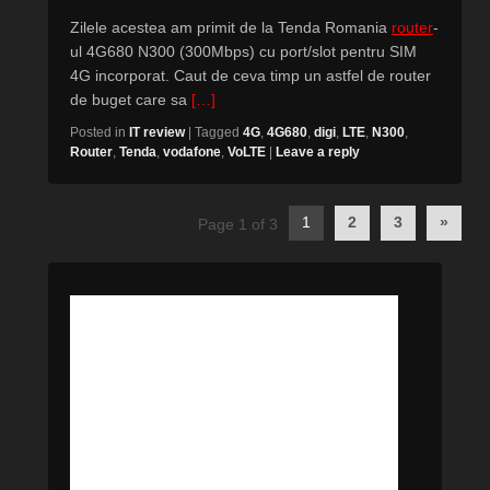
Zilele acestea am primit de la Tenda Romania
router
-
ul 4G680 N300 (300Mbps) cu port/slot pentru SIM
4G incorporat. Caut de ceva timp un astfel de router
de buget care sa
[…]
Posted in
IT review
|
Tagged
4G
,
4G680
,
digi
,
LTE
,
N300
,
Router
,
Tenda
,
vodafone
,
VoLTE
|
Leave a reply
Post
1
2
3
»
Page 1 of 3
navigation