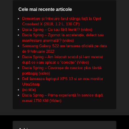
Cele mai recente articole
Demontare și înlocuire farul stânga față la Opel
Crossland X (2018, 1.2 L, 130 CP)
Dacia Spring – Cu sau fără frunk!? (video)
Dacia Spring – Zgomot la accelerație, defect sau
manifestare anormală!? (video)
Samsung Galaxy S22 are lansarea oficială pe data
de 9 februarie 2022
Dacia Spring – Am înlocuit scutul și l-am montat
după ce i-am aplicat o “corecție” (Video)
Dacia Spring – Covorașe de cauciuc plus tăviță
portbagaj (video)
Dell lanseaza laptopul XPS 13 si un nou monitor
UltraSharp
(no title)
Dacia Spring – Prima experiență în service după
numai 1750 KM (Video)