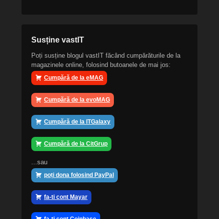
Susține vastIT
Poți susține blogul vastIT făcând cumpărăturile de la
magazinele online, folosind butoanele de mai jos:
Cumpără de la eMAG
Cumpără de la evoMAG
Cumpără de la ITGalaxy
Cumpără de la CitGrup
...sau
poți dona folosind PayPal
fa-ti cont Mayar