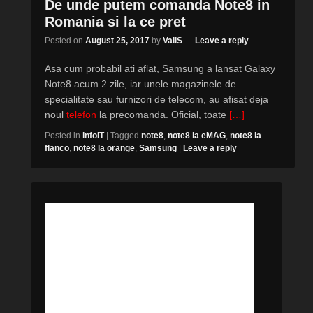
De unde putem comanda Note8 in
Romania si la ce pret
Posted on
August 25, 2017
by
ValiS
—
Leave a reply
Asa cum probabil ati aflat, Samsung a lansat Galaxy
Note8 acum 2 zile, iar unele magazinele de
specialitate sau furnizori de telecom, au afisat deja
noul
telefon
la precomanda. Oficial, toate
[…]
Posted in
infoIT
|
Tagged
note8
,
note8 la eMAG
,
note8 la
flanco
,
note8 la orange
,
Samsung
|
Leave a reply