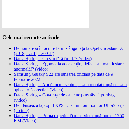
Cele mai recente articole
Demontare și înlocuire farul stânga față la Opel Crossland X
(2018, 1.2 L, 130 CP)
Dacia Spring – Cu sau fără frunk!? (video)
Dacia Spring – Zgomot la accelerație, defect sau manifestare
anormală!? (video)
Samsung Galaxy S22 are lansarea oficială pe data de 9
februarie 2022
Dacia Spring – Am înlocuit scutul și l-am montat după ce i-am
aplicat o “corecție” (Video)
Dacia Spring – Covorașe de cauciuc plus tăviță portbagaj
(video)
Dell lanseaza laptopul XPS 13 si un nou monitor UltraSharp
(no title)
Dacia Spring – Prima experiență în service după numai 1750
KM (Video)