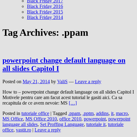
Black Friday 2017
Black Friday 2016
Black Friday 2015
Black Friday 2014
Tag Archives:
.ppam
powerpoint change default language on
all slides Capitol I
Posted on
May 21, 2014
by
ValiS
—
Leave a reply
How to – powerpoint change default language on all slides Capitol I
Motivele pentru care am facut acest tutorial le gasiti aici. Ca sa
recapitula de ce avem nevoie: MS
[…]
Posted in
tutoriale office
|
Tagged
.ppam
,
.pptm
,
addins
,
it
,
macro
,
MS Office
,
MS Office 2010
,
office 2010
,
powerpoint
,
powerpoint
language all slides
,
Set Proffing Language
,
tutoriale it
,
tutoriale
office
,
vastit.ro
|
Leave a reply