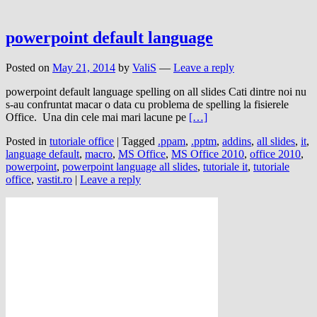
powerpoint default language
Posted on
May 21, 2014
by
ValiS
—
Leave a reply
powerpoint default language spelling on all slides Cati dintre noi nu
s-au confruntat macar o data cu problema de spelling la fisierele
Office. Una din cele mai mari lacune pe
[…]
Posted in
tutoriale office
|
Tagged
.ppam
,
.pptm
,
addins
,
all slides
,
it
,
language default
,
macro
,
MS Office
,
MS Office 2010
,
office 2010
,
powerpoint
,
powerpoint language all slides
,
tutoriale it
,
tutoriale
office
,
vastit.ro
|
Leave a reply