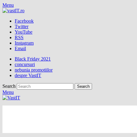
Menu
Facebook
Twitter
YouTube
RSS
Instagram
Email
Black Friday 2021
concursuri
nebunia promotiilor
despre VastIT
Search
Menu
vastIT.ro
Blog de Tehnologie