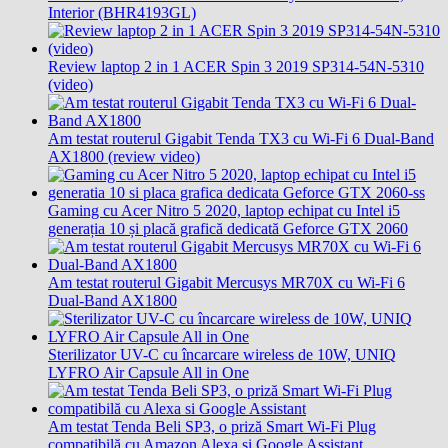
Interior (BHR4193GL)
Review laptop 2 in 1 ACER Spin 3 2019 SP314-54N-5310
(video)
Am testat routerul Gigabit Tenda TX3 cu Wi-Fi 6 Dual-Band
AX1800 (review video)
Gaming cu Acer Nitro 5 2020, laptop echipat cu Intel i5
generația 10 și placă grafică dedicată Geforce GTX 2060
Am testat routerul Gigabit Mercusys MR70X cu Wi-Fi 6
Dual-Band AX1800
Sterilizator UV-C cu încarcare wireless de 10W, UNIQ
LYFRO Air Capsule All in One
Am testat Tenda Beli SP3, o priză Smart Wi-Fi Plug
compatibilă cu Amazon Alexa și Google Assistant