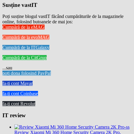
Susține vastIT
Poți susține blogul vastIT făcând cumpărăturile de la magazinele
online, folosind butoanele de mai jos:
Cumpără de la eMAG
Cumpără de la evoMAG
Cumpără de la ITGalaxy
Cumpără de la CitGrup
...sau
poți dona folosind PayPal
fa-ti cont Mayar
fa-ti cont Coinbase
fa-ti cont Revolut
IT review
Review Xiaomi Mi 360 Home Security Camera 2K Pro,