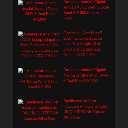
Am testat routerul Gigabit
Tenda TX3 cu Wi-Fi 6 Dual-
Band AX1800 (review
video)
Gaming cu Acer Nitro 5
2020, laptop echipat cu
Intel i5 generația 10 și
placă grafică dedicată
Geforce GTX 2060
Am testat routerul Gigabit
Mercusys MR70X cu Wi-Fi
6 Dual-Band AX1800
Sterilizator UV-C cu
încarcare wireless de 10W,
UNIQ LYFRO Air Capsule
All in One