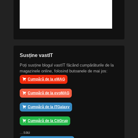
Susține vastIT
Poți susține blogul vastIT făcând cumpărăturile de la
magazinele online, folosind butoanele de mai jos:
Cumpără de la eMAG
Cumpără de la evoMAG
Cumpără de la ITGalaxy
Cumpără de la CitGrup
...sau