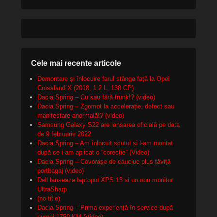
Cele mai recente articole
Demontare și înlocuire farul stânga față la Opel
Crossland X (2018, 1.2 L, 130 CP)
Dacia Spring – Cu sau fără frunk!? (video)
Dacia Spring – Zgomot la accelerație, defect sau
manifestare anormală!? (video)
Samsung Galaxy S22 are lansarea oficială pe data
de 9 februarie 2022
Dacia Spring – Am înlocuit scutul și l-am montat
după ce i-am aplicat o “corecție” (Video)
Dacia Spring – Covorașe de cauciuc plus tăviță
portbagaj (video)
Dell lanseaza laptopul XPS 13 si un nou monitor
UltraSharp
(no title)
Dacia Spring – Prima experiență în service după
numai 1750 KM (Video)