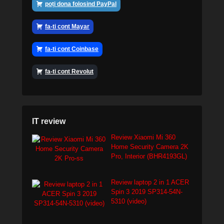
poți dona folosind PayPal
fa-ti cont Mayar
fa-ti cont Coinbase
fa-ti cont Revolut
IT review
Review Xiaomi Mi 360
Home Security Camera 2K
Pro, Interior (BHR4193GL)
Review laptop 2 in 1 ACER
Spin 3 2019 SP314-54N-
5310 (video)