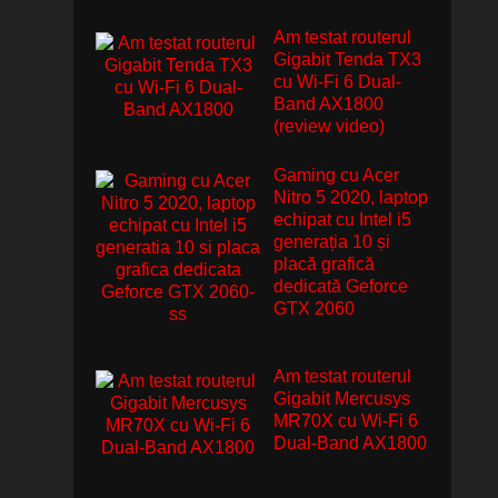
Am testat routerul
Gigabit Tenda TX3
cu Wi-Fi 6 Dual-
Band AX1800
(review video)
Gaming cu Acer
Nitro 5 2020, laptop
echipat cu Intel i5
generația 10 și
placă grafică
dedicată Geforce
GTX 2060
Am testat routerul
Gigabit Mercusys
MR70X cu Wi-Fi 6
Dual-Band AX1800