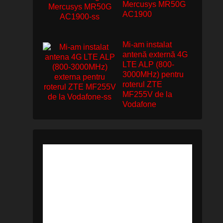
Mercusys MR50G
AC1900
Mi-am instalat
antenă externă 4G
LTE ALP (800-
3000MHz) pentru
roterul ZTE
MF255V de la
Vodafone