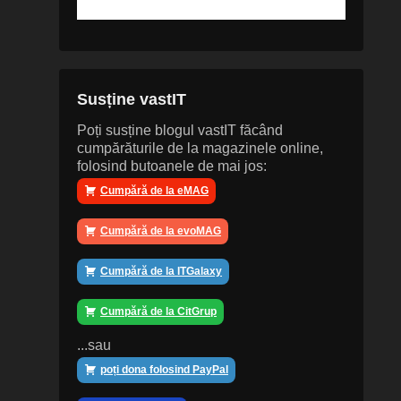
Susține vastIT
Poți susține blogul vastIT făcând
cumpărăturile de la magazinele online,
folosind butoanele de mai jos:
Cumpără de la eMAG
Cumpără de la evoMAG
Cumpără de la ITGalaxy
Cumpără de la CitGrup
...sau
poți dona folosind PayPal