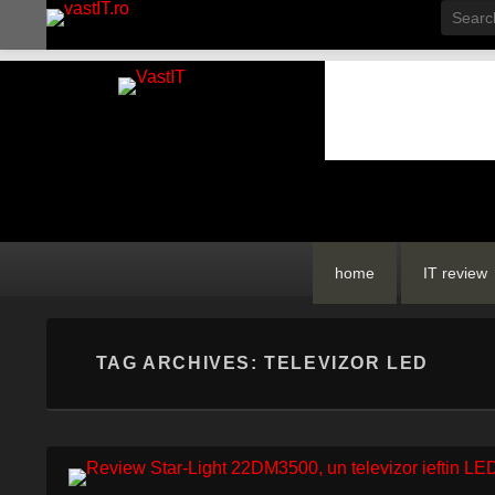
Searc
vastIT.ro
Blog de Tehnologie
Primary
Skip
Skip
home
IT review
menu
to
to
primary
secondary
content
content
TAG ARCHIVES:
TELEVIZOR LED