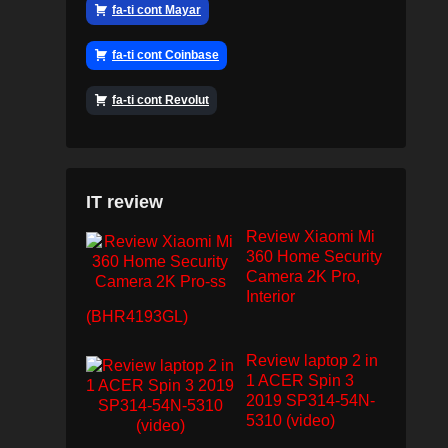
fa-ti cont Mayar
fa-ti cont Coinbase
fa-ti cont Revolut
IT review
Review Xiaomi Mi
360 Home Security
Camera 2K Pro,
Interior
(BHR4193GL)
Review laptop 2 in
1 ACER Spin 3
2019 SP314-54N-
5310 (video)