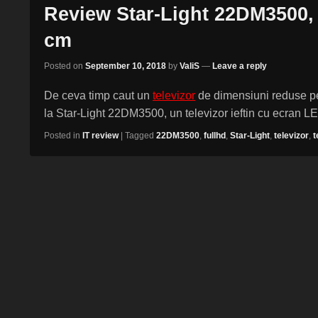
Review Star-Light 22DM3500, 
cm
Posted on
September 10, 2018
by
ValiS
—
Leave a reply
De ceva timp caut un
televizor
de dimensiuni reduse pen
la Star-Light 22DM3500, un televizor ieftin cu ecran 
Posted in
IT review
|
Tagged
22DM3500
,
fullhd
,
Star-Light
,
televizor
,
t