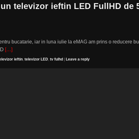
un televizor ieftin LED FullHD de 
tru bucatarie, iar in luna iulie la eMAG am prins o reducere b
LED
[…]
elevizor ieftin
,
televizor LED
,
tv fulhd
|
Leave a reply