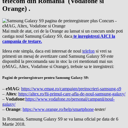
telecom din Romania (Vodafone si
Orange) .
Mai mult de atat, cei de la Orange au lansat si un concurs unde poti
castiga noul Samsung Galaxy S9, daca
te inregistrezi AICI la
campania de testare.
Ideea este simpla, daca esti interesat de noul
telefon
si vrei sa
primesti un mesaj de avertizare cand Samsung Galaxy S9 este
disponibil la precomanda sau in stoc la cei mentionati mai sus
(eMAG, Altex, Vodafone si Orange), trebuie sa te inregistrezi:
Pagini de preinregistrare pentru Samsung Galaxy S9:
–
eMAG
:
https://www.emag.ro/campaign/preinscrieri-samsung-s9
–
Altex
:
https://altex.ro/fii-primul-care-afla-de-noul-samsung-galaxy/
–
Vodafone
:
https://www.vodafone.ro/personal/campanii/noul-
galaxy/
–
Orange
:
https://www.orange.ro/help/
smartphone
-tester/
In Romania, Samsung Galaxy S9 se va lansa oficial pe data de 6
Martie 2018.