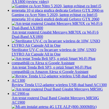
AX1800 (review video)
Gaming cu Acer Nitro 5 2020, laptop echipat cu Intel i5
generația 10 și placă grafică dedicată Geforce GTX 2060
Am testat routerul Gigabit Mercusys MR70X cu Wi-Fi 6
Dual-Band AX1800
Sterilizator UV-C cu încarcare wireless de 10W, UNIQ
LYFRO Air Capsule All in One
Am testat Tenda Beli SP3, o priză Smart Wi-Fi Plug
compatibilă cu Amazon Alexa și Google Assistant
Review Tenda U12-adaptor wireless USB dual band AC1300
Am testat routerul Dual Band Gigabit Mercusys MR50G
AC1900