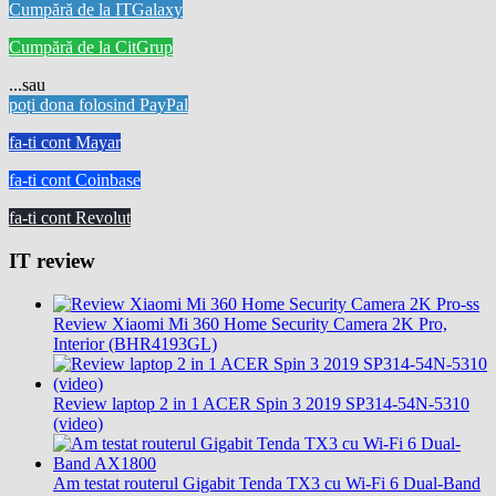
Cumpără de la ITGalaxy
Cumpără de la CitGrup
...sau
poți dona folosind PayPal
fa-ti cont Mayar
fa-ti cont Coinbase
fa-ti cont Revolut
IT review
Review Xiaomi Mi 360 Home Security Camera 2K Pro,
Interior (BHR4193GL)
Review laptop 2 in 1 ACER Spin 3 2019 SP314-54N-5310
(video)
Am testat routerul Gigabit Tenda TX3 cu Wi-Fi 6 Dual-Band