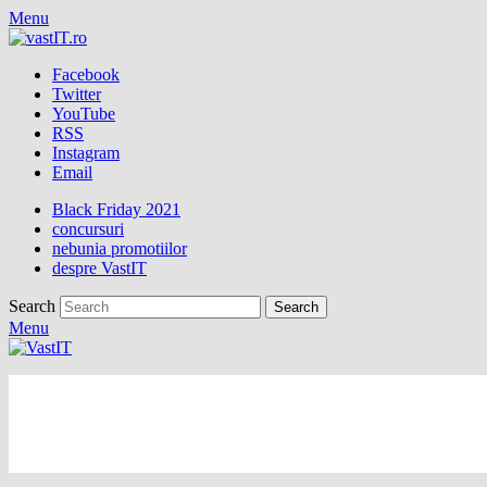
Menu
Facebook
Twitter
YouTube
RSS
Instagram
Email
Black Friday 2021
concursuri
nebunia promotiilor
despre VastIT
Search
Menu
vastIT.ro
Blog de Tehnologie