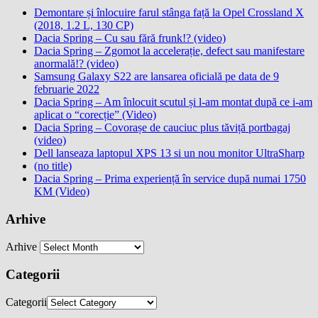
Demontare și înlocuire farul stânga față la Opel Crossland X
(2018, 1.2 L, 130 CP)
Dacia Spring – Cu sau fără frunk!? (video)
Dacia Spring – Zgomot la accelerație, defect sau manifestare
anormală!? (video)
Samsung Galaxy S22 are lansarea oficială pe data de 9
februarie 2022
Dacia Spring – Am înlocuit scutul și l-am montat după ce i-am
aplicat o “corecție” (Video)
Dacia Spring – Covorașe de cauciuc plus tăviță portbagaj
(video)
Dell lanseaza laptopul XPS 13 si un nou monitor UltraSharp
(no title)
Dacia Spring – Prima experiență în service după numai 1750
KM (Video)
Arhive
Arhive
Categorii
Categorii