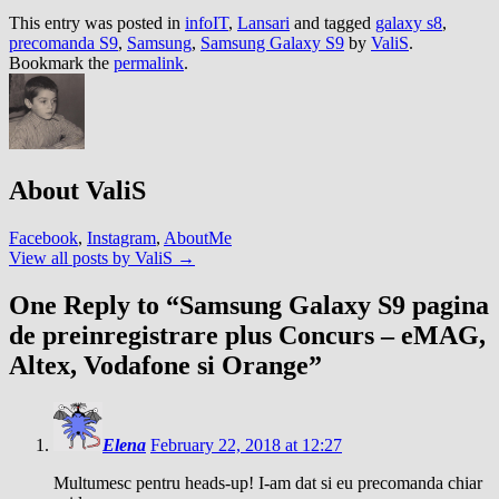
This entry was posted in
infoIT
,
Lansari
and tagged
galaxy s8
,
precomanda S9
,
Samsung
,
Samsung Galaxy S9
by
ValiS
.
Bookmark the
permalink
.
About ValiS
Facebook
,
Instagram
,
AboutMe
View all posts by ValiS
→
One Reply to “Samsung Galaxy S9 pagina
de preinregistrare plus Concurs – eMAG,
Altex, Vodafone si Orange”
Elena
February 22, 2018 at 12:27
Multumesc pentru heads-up! I-am dat si eu precomanda chiar