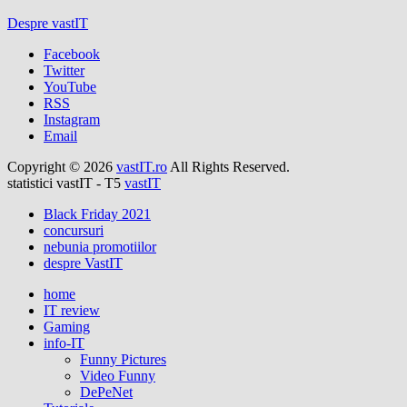
Despre vastIT
Facebook
Twitter
YouTube
RSS
Instagram
Email
Copyright © 2026
vastIT.ro
All Rights Reserved.
statistici vastIT - T5
vastIT
Black Friday 2021
concursuri
nebunia promotiilor
despre VastIT
home
IT review
Gaming
info-IT
Funny Pictures
Video Funny
DePeNet