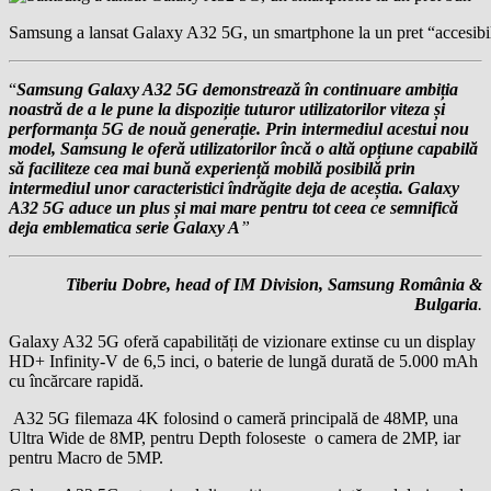
Samsung a lansat Galaxy A32 5G, un smartphone la un pret “accesibi
“
Samsung Galaxy A32 5G demonstrează în continuare ambiția
noastră de a le pune la dispoziție tuturor utilizatorilor viteza și
performanța 5G de nouă generație. Prin intermediul acestui nou
model, Samsung le oferă utilizatorilor încă o altă opțiune capabilă
să faciliteze cea mai bună experiență mobilă posibilă prin
intermediul unor caracteristici îndrăgite deja de aceștia. Galaxy
A32 5G aduce un plus și mai mare pentru tot ceea ce semnifică
deja emblematica serie Galaxy A
”
Tiberiu Dobre,
head of IM Division, Samsung România &
Bulgaria
.
Galaxy A32 5G oferă capabilități de vizionare extinse cu un display
HD+ Infinity-V de 6,5 inci, o baterie de lungă durată de 5.000 mAh
cu încărcare rapidă.
A32 5G filemaza 4K folosind o cameră principală de 48MP, una
Ultra Wide de 8MP, pentru Depth foloseste o camera de 2MP, iar
pentru Macro de 5MP.