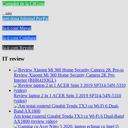
Cumpără de la CitGrup
...sau
poți dona folosind PayPal
fa-ti cont Mayar
fa-ti cont Coinbase
fa-ti cont Revolut
IT review
Review Xiaomi Mi 360 Home Security Camera 2K Pro,
Interior (BHR4193GL)
Review laptop 2 in 1 ACER Spin 3 2019 SP314-54N-5310
(video)
Am testat routerul Gigabit Tenda TX3 cu Wi-Fi 6 Dual-Band
AX1800 (review video)