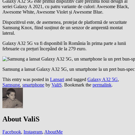
Galaxy A32 5G este primul dispozitiv care prezintă noul design al
seriei Galaxy A 2021, cu patru variante de culori: Awesome Black,
Awesome White, Awesome Violet și Awesome Blue.
Dispozitivul este, de asemenea, protejat de platformă de securitate
Samsung Knox, fiind susținut de un senzor de amprentă montat
lateral.
Galaxy A32 5G va fi disponibil în România în prima parte a lunii
februarie cu prețuri începând de la 279 euro.
Samsung a lansat Galaxy A32 5G, un smartphone la un pret bun-specif
This entry was posted in
Lansari
and tagged
Galaxy A32 5G
,
Samsung
,
smartphone
by
ValiS
. Bookmark the
permalink
.
About ValiS
Facebook
,
Instagram
,
AboutMe