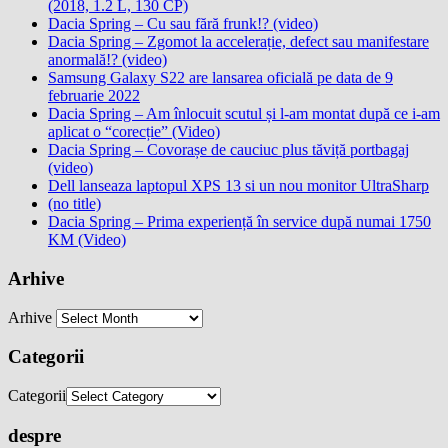
(2018, 1.2 L, 130 CP)
Dacia Spring – Cu sau fără frunk!? (video)
Dacia Spring – Zgomot la accelerație, defect sau manifestare
anormală!? (video)
Samsung Galaxy S22 are lansarea oficială pe data de 9
februarie 2022
Dacia Spring – Am înlocuit scutul și l-am montat după ce i-am
aplicat o “corecție” (Video)
Dacia Spring – Covorașe de cauciuc plus tăviță portbagaj
(video)
Dell lanseaza laptopul XPS 13 si un nou monitor UltraSharp
(no title)
Dacia Spring – Prima experiență în service după numai 1750
KM (Video)
Arhive
Arhive
Categorii
Categorii
despre