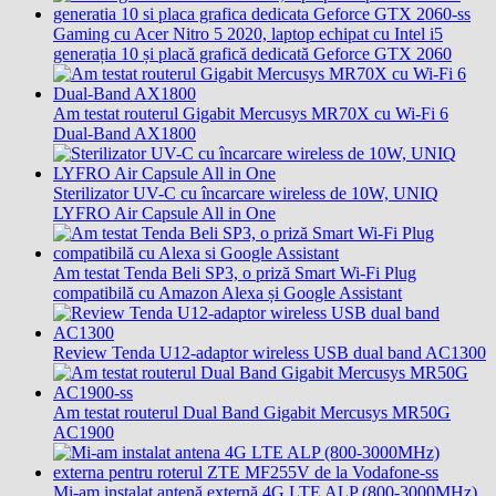
Gaming cu Acer Nitro 5 2020, laptop echipat cu Intel i5
generația 10 și placă grafică dedicată Geforce GTX 2060
Am testat routerul Gigabit Mercusys MR70X cu Wi-Fi 6
Dual-Band AX1800
Sterilizator UV-C cu încarcare wireless de 10W, UNIQ
LYFRO Air Capsule All in One
Am testat Tenda Beli SP3, o priză Smart Wi-Fi Plug
compatibilă cu Amazon Alexa și Google Assistant
Review Tenda U12-adaptor wireless USB dual band AC1300
Am testat routerul Dual Band Gigabit Mercusys MR50G
AC1900
Mi-am instalat antenă externă 4G LTE ALP (800-3000MHz)