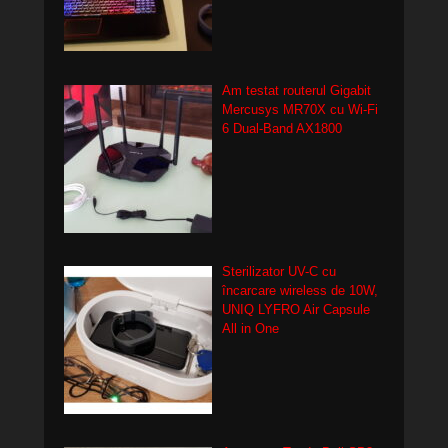
Am testat routerul Gigabit
Mercusys MR70X cu Wi-Fi
6 Dual-Band AX1800
Sterilizator UV-C cu
încarcare wireless de 10W,
UNIQ LYFRO Air Capsule
All in One