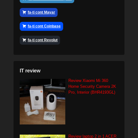
fa-ti cont Mayar
fa-ti cont Coinbase
fa-ti cont Revolut
IT review
Review Xiaomi Mi 360
Home Security Camera 2K
Pro, Interior (BHR4193GL)
Review laptop 2 in 1 ACER