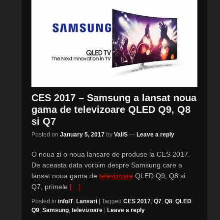
CES 2017 – Samsung a lansat noua
gama de televizoare QLED Q9, Q8
si Q7
Posted on
January 5, 2017
by
ValiS
—
Leave a reply
O noua zi o noua lansare de produse la CES 2017.
De aceasta data vorbim despre Samsung care a
lansat noua gama de
televizoare
QLED Q9, Q8 și
Q7, primele
[…]
Posted in
infoIT
,
Lansari
|
Tagged
CES 2017
,
Q7
,
Q8
,
QLED
Q9
,
Samsung
,
televizoare
|
Leave a reply