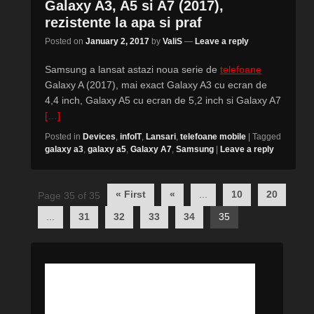
Galaxy A3, A5 si A7 (2017),
rezistente la apa si praf
Posted on
January 2, 2017
by
ValiS
—
Leave a reply
Samsung a lansat astazi noua serie de
telefoane
Galaxy A (2017), mai exact Galaxy A3 cu ecran de
4,4 inch, Galaxy A5 cu ecran de 5,2 inch si Galaxy A7
[…]
Posted in
Devices
,
infoIT
,
Lansari
,
telefoane mobile
|
Tagged
galaxy a3
,
galaxy a5
,
Galaxy A7
,
Samsung
|
Leave a reply
Post
« First
«
...
10
20
Page 35 of 35
navigation
...
31
32
33
34
35