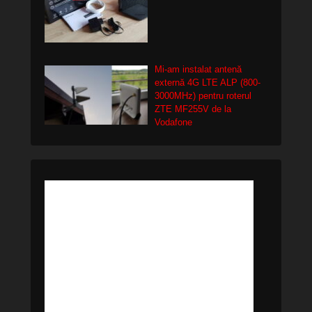
Mi-am instalat antenă
externă 4G LTE ALP (800-
3000MHz) pentru roterul
ZTE MF255V de la
Vodafone