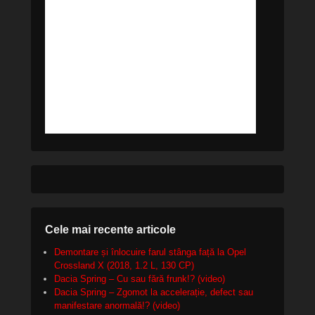
Cele mai recente articole
Demontare și înlocuire farul stânga față la Opel
Crossland X (2018, 1.2 L, 130 CP)
Dacia Spring – Cu sau fără frunk!? (video)
Dacia Spring – Zgomot la accelerație, defect sau
manifestare anormală!? (video)