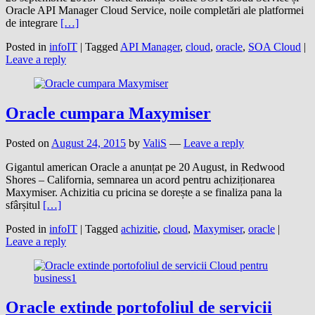
Oracle API Manager Cloud Service, noile completări ale platformei
de integrare
[…]
Posted in
infoIT
|
Tagged
API Manager
,
cloud
,
oracle
,
SOA Cloud
|
Leave a reply
Oracle cumpara Maxymiser
Posted on
August 24, 2015
by
ValiS
—
Leave a reply
Gigantul american Oracle a anunțat pe 20 August, in Redwood
Shores – California, semnarea un acord pentru achiziționarea
Maxymiser. Achizitia cu pricina se dorește a se finaliza pana la
sfârșitul
[…]
Posted in
infoIT
|
Tagged
achizitie
,
cloud
,
Maxymiser
,
oracle
|
Leave a reply
Oracle extinde portofoliul de servicii