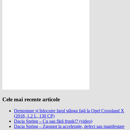
Cele mai recente articole
Demontare și înlocuire farul stânga față la Opel Crossland X
(2018, 1.2 L, 130 CP)
Dacia Spring – Cu sau fără frunk!? (video)
Dacia Spring – Zgomot la accelerație, defect sau manifestare