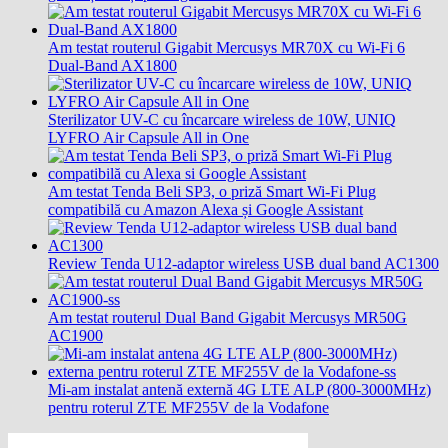
Am testat routerul Gigabit Mercusys MR70X cu Wi-Fi 6
Dual-Band AX1800
Sterilizator UV-C cu încarcare wireless de 10W, UNIQ
LYFRO Air Capsule All in One
Am testat Tenda Beli SP3, o priză Smart Wi-Fi Plug
compatibilă cu Amazon Alexa și Google Assistant
Review Tenda U12-adaptor wireless USB dual band AC1300
Am testat routerul Dual Band Gigabit Mercusys MR50G
AC1900
Mi-am instalat antenă externă 4G LTE ALP (800-3000MHz)
pentru roterul ZTE MF255V de la Vodafone