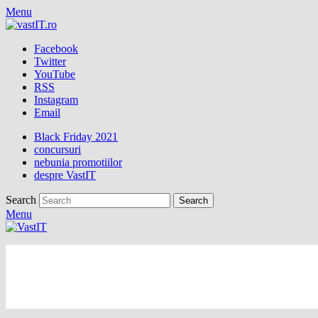
Menu
Facebook
Twitter
YouTube
RSS
Instagram
Email
Black Friday 2021
concursuri
nebunia promotiilor
despre VastIT
Search
Menu
vastIT.ro
Blog de Tehnologie