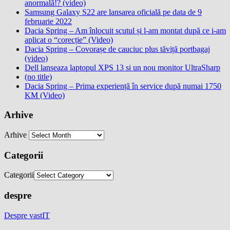
anormală!? (video)
Samsung Galaxy S22 are lansarea oficială pe data de 9
februarie 2022
Dacia Spring – Am înlocuit scutul și l-am montat după ce i-am
aplicat o “corecție” (Video)
Dacia Spring – Covorașe de cauciuc plus tăviță portbagaj
(video)
Dell lanseaza laptopul XPS 13 si un nou monitor UltraSharp
(no title)
Dacia Spring – Prima experiență în service după numai 1750
KM (Video)
Arhive
Arhive
Categorii
Categorii
despre
Despre vastIT