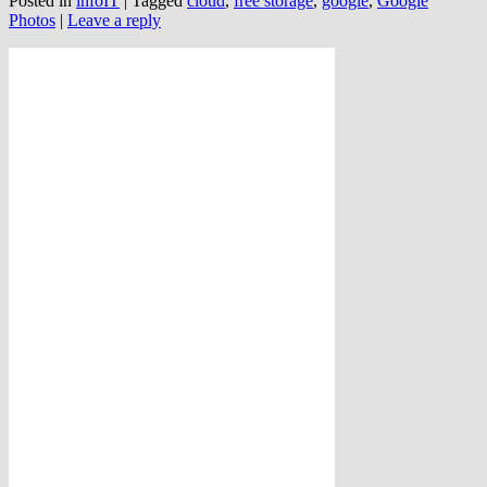
Posted in
infoIT
|
Tagged
cloud
,
free storage
,
google
,
Google
Photos
|
Leave a reply