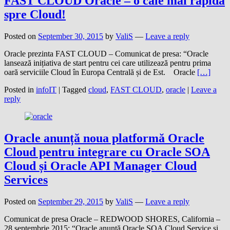
FAST CLOUD Oracle – o cale mai rapidă
spre Cloud!
Posted on
September 30, 2015
by
ValiS
—
Leave a reply
Oracle prezinta FAST CLOUD – Comunicat de presa: “Oracle
lansează inițiativa de start pentru cei care utilizează pentru prima
oară serviciile Cloud în Europa Centrală și de Est. Oracle
[…]
Posted in
infoIT
|
Tagged
cloud
,
FAST CLOUD
,
oracle
|
Leave a
reply
Oracle anunță noua platformă Oracle
Cloud pentru integrare cu Oracle SOA
Cloud și Oracle API Manager Cloud
Services
Posted on
September 29, 2015
by
ValiS
—
Leave a reply
Comunicat de presa Oracle – REDWOOD SHORES, California –
28 septembrie 2015: “Oracle anunță Oracle SOA Cloud Service și