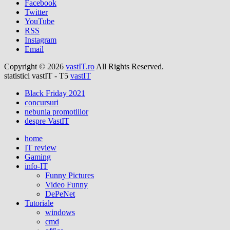
Facebook
Twitter
YouTube
RSS
Instagram
Email
Copyright © 2026
vastIT.ro
All Rights Reserved.
statistici vastIT - T5
vastIT
Black Friday 2021
concursuri
nebunia promotiilor
despre VastIT
home
IT review
Gaming
info-IT
Funny Pictures
Video Funny
DePeNet
Tutoriale
windows
cmd