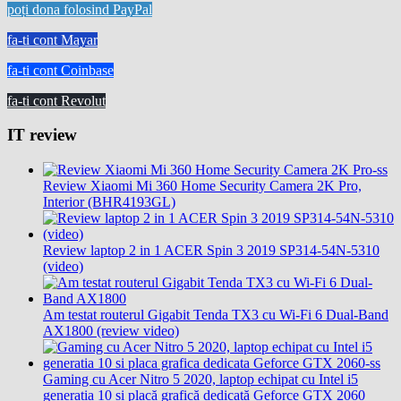
poți dona folosind PayPal
fa-ti cont Mayar
fa-ti cont Coinbase
fa-ti cont Revolut
IT review
Review Xiaomi Mi 360 Home Security Camera 2K Pro,
Interior (BHR4193GL)
Review laptop 2 in 1 ACER Spin 3 2019 SP314-54N-5310
(video)
Am testat routerul Gigabit Tenda TX3 cu Wi-Fi 6 Dual-Band
AX1800 (review video)
Gaming cu Acer Nitro 5 2020, laptop echipat cu Intel i5
generația 10 și placă grafică dedicată Geforce GTX 2060